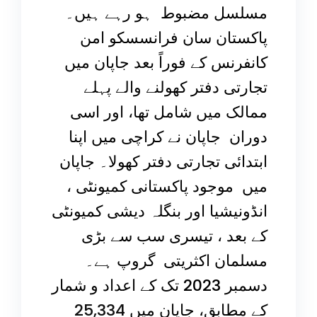
مسلسل مضبوط ہو رہے ہیں۔
پاکستان سان فرانسسکو امن
کانفرنس کے فوراً بعد جاپان میں
تجارتی دفتر کھولنے والے پہلے
ممالک میں شامل تھا، اور اسی
دوران جاپان نے کراچی میں اپنا
ابتدائی تجارتی دفتر کھولا۔ جاپان
میں موجود پاکستانی کمیونٹی ،
انڈونیشیا اور بنگلہ دیشی کمیونٹی
کے بعد ، تیسری سب سے بڑی
مسلمان اکثریتی گروپ ہے۔
دسمبر 2023 تک کے اعداد و شمار
کے مطابق، جاپان میں
25,334