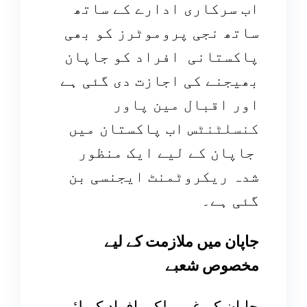
اب سرکاری ادارے کے ساتھ
ساتھ نجی پروموٹرز کو بھی
پاکستانی افراد کو جاپان
بھیجنے کی اجازت دی گئی ہے
اور ا
قبال مین پاور
کنسلٹنٹس
اب پاکستان میں
جاپان کے لیے ایک منظور
شدہ ریکروٹمنٹ ایجنسی بن
گئی ہے۔
جاپان میں ملازمت کے لیے
مخصوص شعبے
جاپان کے غیر ملکی افراد کے لئے