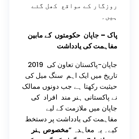
روزگار کے مواقع کھل گئے
ہیں۔
پاک
–
جاپان
حکومتوں کے مابین
مفاہمت کی یادداشت
2019 جاپان-پاکستان تعاون کی
تاریخ میں ایک اہم سنگ میل کی
حیثیت رکھتا ہے
جب دونوں ممالک
نے پاکستانی ہنر مند افراد کی
جاپان میں ملازمت کے لیے
مفاہمت کی یادداشت پر دستخط
کیے۔ یہ معاہدہ “
مخصوص ہنر