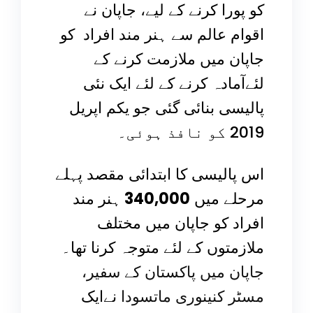
کو پورا کرنے کے لیے، جاپان نے
اقوام عالم سے ہنر مند افراد کو
جاپان میں ملازمت کرنے کے
لئےآمادہ کرنے کے لئے ایک نئی
پالیسی بنائی گئی جو یکم اپریل
2019 کو نافذ ہوئی۔
اس پالیسی کا ابتدائی مقصد پہلے
مرحلے میں
340,000
ہنر مند
افراد کو جاپان میں مختلف
ملازمتوں کے لئے متوجہ کرنا تھا۔
جاپان میں پاکستان کے سفیر،
مسٹر کنینوری ماتسودا
نےایک