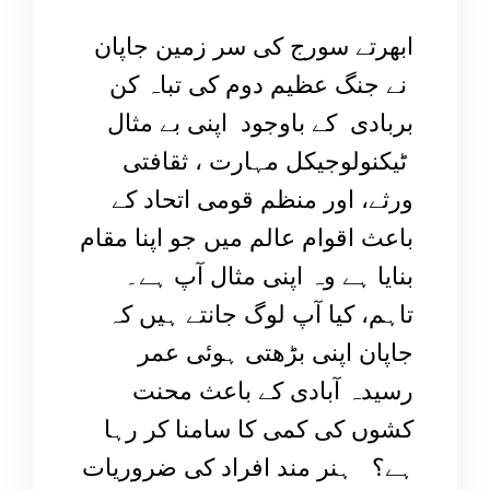
ابھرتے سورج کی سر زمین جاپان
نے جنگ عظیم دوم کی تباہ کن
بربادی کے باوجود اپنی بے مثال
ٹیکنولوجیکل مہارت ، ثقافتی
ورثے، اور منظم قومی اتحاد کے
باعث اقوام عالم میں جو اپنا مقام
بنایا ہے وہ اپنی مثال آپ ہے۔
تاہم، کیا آپ لوگ جانتے ہیں کہ
جاپان اپنی بڑھتی ہوئی عمر
رسیدہ آبادی کے باعث محنت
کشوں کی کمی کا سامنا کر رہا
ہے؟ ہنر مند افراد کی ضروریات