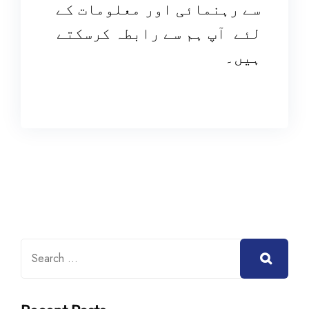
سے رہنمائی اور معلومات کے
لئے آپ ہم سے رابطہ کرسکتے
ہیں۔