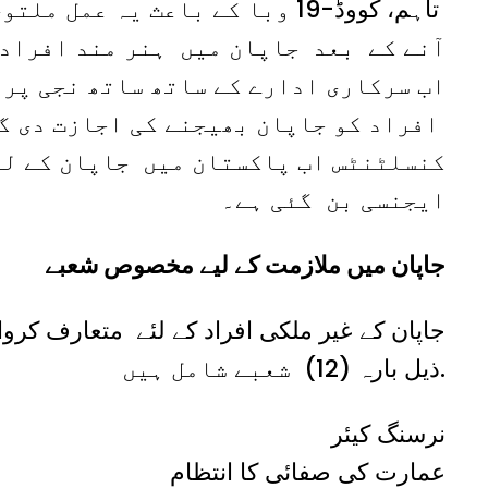
تاہم، کووڈ-19 وبا کے باعث یہ عم
آنے کے بعد جاپان میں ہنر مند افراد 
اب سرکاری ادارے کے ساتھ ساتھ نجی پر
افراد کو جاپان بھیجنے کی اجازت دی گئ
کنسلٹنٹس
اب پاکستان میں جاپان کے لی
ایجنسی بن گئی ہے۔
جاپان میں ملازمت کے لیے مخصوص شعبے
جاپان کے غیر ملکی افراد کے لئے متعارف کرو
ذیل بارہ (12) شعبے شامل ہیں.
نرسنگ کیئر
عمارت کی صفائی کا انتظام