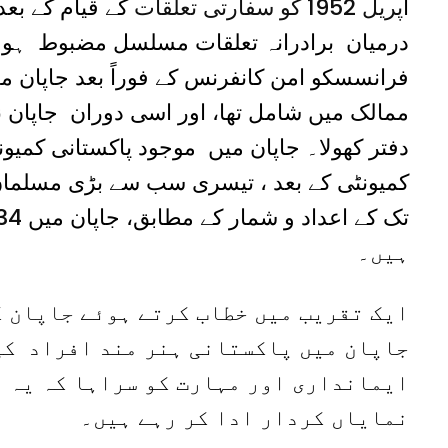
28 ا
پریل 1952 کو سفارتی تعلقات
کے قیام کے بعد
درمیان برادرانہ تعلقات مسلسل مضبوط ہو 
فرانسسکو امن کانفرنس کے فوراً بعد جاپان میں
ممالک میں شامل تھا، اور اسی دوران جاپان نے 
دفتر کھولا۔ جاپان میں موجود پاکستانی کمیونٹ
تک کے اعداد و شمار کے مطابق، جاپان میں
25,334 رج
ہیں۔
ایک تقریب میں خطاب کرتے ہوئے
جاپان ک
جاپان میں پاکستانی ہنر مند افراد کی
ایمانداری اور مہارت کو سراہا کہ یہ 
نمایاں کردار ادا کر رہے ہیں۔