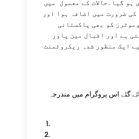
ل ملتوی ہو گیا۔حالات کے معمول میں
کی ضرورت میں اضافہ ہوا اور
وموٹرز کو بھی پاکستانی
ی ہے اور ا
قبال مین پاور
ے ایک منظور شدہ ریکروٹمنٹ
ائے گئے اس پروگرام میں مندرجہ