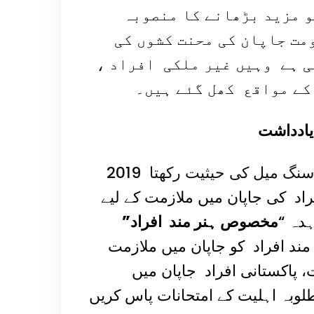
20 تک اس تعداد کو مزید بڑھانے کا منصوبہ
ت جاپان کی محنت کشوں کی
ی ہے وہیں غیر ملکی افراد ،
کے مواقع کھل گئے ہیں۔
یادداشت
2019 جاپان-پاکستان تعاون کی تاریخ میں ایک اہم سنگ میل کی حیثیت رکھتا
اد کی جاپان میں ملازمت کے لیے
دہ “
مخصوص ہنر مند افراد”
ند افراد کو جاپان میں ملازمت
 پاکستانی افراد جاپان میں
بہ اہلیت کے امتحانات پاس کریں