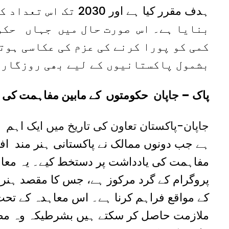
ہدف مقرر کیا ہے اور 30
بنایا ہے۔ اس صورت حال میں جہاں حکوم
کمی کو پورا کرنے کی عزم کی عکاسی ہوت
بشمول پاکستانیوں کے لیے بھی روزگار 
پاک
–
جاپان
حکومتوں کے مابین مفاہمت کی 
ہے
جب دونوں ممالک نے پاکستانی ہنر مند افر
مفاہمت کی یادداشت پر دستخط کیے۔ یہ معاہ
پروگرام کے گرد مرکوز ہے، جس کا مقصد ہنر م
کے مواقع فراہم کرنا ہے۔ اس معاہدہ کے تحت،
ملازمت حاصل کر سکتے ہیں بشرطیکہ وہ مطلو