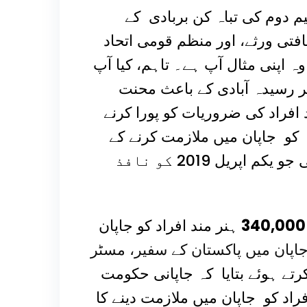
 دوم کی تباہ کن بربادی کے
افتی ورثے، اور منظم قومی اتحاد
 وہ اپنی مثال آپ ہے۔ تاہم، کیا آپ
ر رسیدہ آبادی کے باعث محنت
افراد کی ضروریات کو پورا کرنے
د کو جاپان میں ملازمت کرنے کے
لئےآمادہ کرنے کے لئے ایک نئی پالیسی بنائی گئی جو یکم اپریل 2019 کو نافذ
340,000
ہنر مند افراد کو جاپان
اپان میں پاکستان کے سفیر، مسٹر
ے ہوئے بتایا کہ جاپانی حکومت
ر سے 500,000 ہنر مند افراد کو جاپان میں ملازمت دینے کا