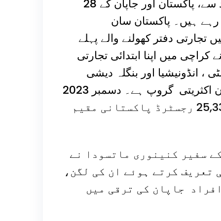
 سے، پاکستان اور جاپان کے
رہے ہیں۔ پاکستان سان
 تجارتی دفتر کھولنے والے پہلے
کراچی میں اپنا ابتدائی تجارتی
ی ، انڈونیشیا اور بنگلہ دیشی
کمیونٹی کے بعد ، تیسری سب سے بڑی مسلمان اکثریتی گروپ ہے۔ دسمبر 2023
سٹرڈ پاکستانی مقیم
ے سفیر کنینوری ماتسودا
نے
 تعریف کرتے ہوئے ان کی لگن،
افراد جاپان کی ترقی میں