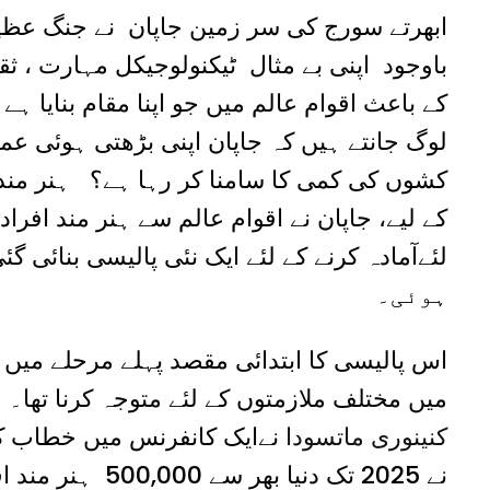
ابھرتے سورج کی سر زمین جاپان نے جنگ عظیم
باوجود اپنی بے مثال ٹیکنولوجیکل مہارت ، ثق
کے باعث اقوام عالم میں جو اپنا مقام بنایا ہے
لوگ جانتے ہیں کہ جاپان اپنی بڑھتی ہوئی عم
کشوں کی کمی کا سامنا کر رہا ہے؟ ہنر مند 
کے لیے، جاپان نے اقوام عالم سے ہنر مند افرا
ہوئی۔
اس پالیسی کا ابتدائی مقصد پہلے مرحلے میں
میں مختلف ملازمتوں کے لئے متوجہ کرنا تھا۔
ج
کنینوری ماتسودا
نےایک کانفرنس میں خطاب کرت
نے 2025 تک دنیا بھ