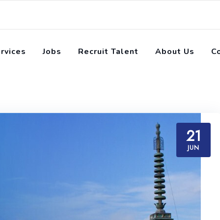
rvices
Jobs
Recruit Talent
About Us
C
21
JUN