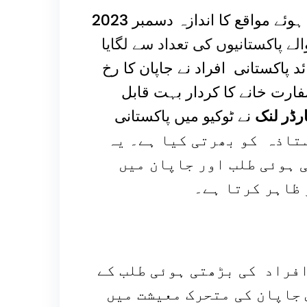
جاپانی مارکیٹوں میں پاکستانیوں کے لیے بڑھتے ہوئے مواقع کا اندازہ دسمبر 2023
الے پاکستانیوں کی تعداد سے لگایا
ماہ میں 5,000 سے زائد پاکستانی افراد نے جاپان کا رخ
ارت خانے کا کردار بہت قابل
ارڈر لنک
نے ٹوکیو میں پاکستانی
 خانے کے تعاون سے پاکستان سے 32 استاذہ کو بھرتی کیا ہے۔ یہ
 ہوئی طلب اور جاپان میں
 ظاہر کرتا ہے۔
افراد کی بڑھتی ہوئی طلب کے
جاپان کی متحرک معیشت میں